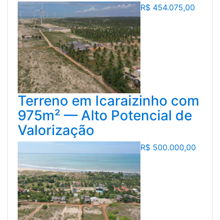
R$
454.075,00
Terreno em Icaraizinho com
975m² — Alto Potencial de
Valorização
R$
500.000,00