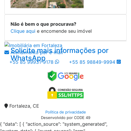
Não é bem o que procurava?
Clique aqui
e encomende seu imóvel
Solicite mais informações por
Atendimento por e-mail
WhatsApp
+55 85 99931-9178
+55 85 98849-9994
Fortaleza, CE
Política de privacidade
Desenvolvido por CODE 49
{ "data": [ { "action_source": "system_generated",