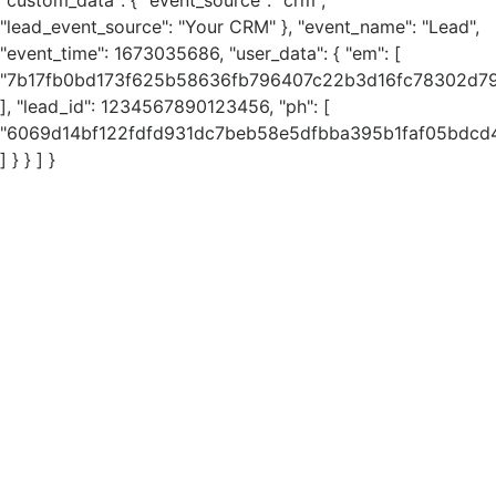
"custom_data": { "event_source": "crm",
"lead_event_source": "Your CRM" }, "event_name": "Lead",
"event_time": 1673035686, "user_data": { "em": [
"7b17fb0bd173f625b58636fb796407c22b3d16fc78302d79
], "lead_id": 1234567890123456, "ph": [
"6069d14bf122fdfd931dc7beb58e5dfbba395b1faf05bdc
] } } ] }