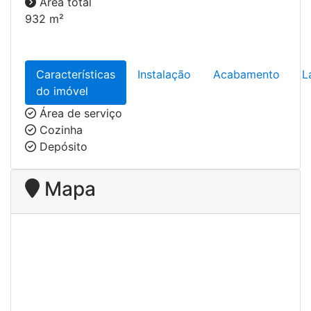
Área total
932 m²
Características
Instalação
Acabamento
L
do imóvel
Área de serviço
Cozinha
Depósito
Mapa