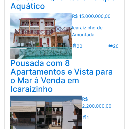
Aquático
R$
15.000.000,00
Icaraizinho de
Amontada
20
20
Pousada com 8
Apartamentos e Vista para
o Mar à Venda em
Icaraizinho
R$
2.200.000,00
1