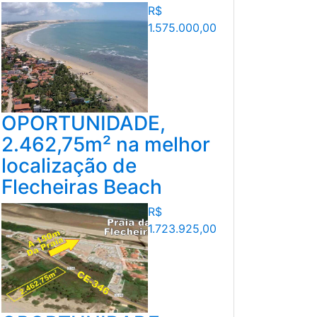
R$
1.575.000,00
OPORTUNIDADE,
2.462,75m² na melhor
localização de
Flecheiras Beach
R$
1.723.925,00