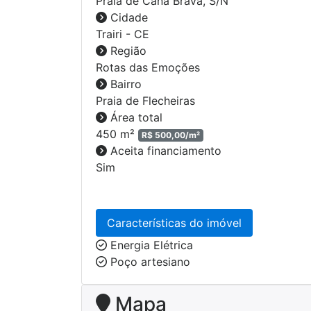
Praia de Cana Brava
, S/N
Cidade
Trairi - CE
Região
Rotas das Emoções
Bairro
Praia de Flecheiras
Área total
450 m²
R$ 500,00/m²
Aceita financiamento
Sim
Características do imóvel
Energia Elétrica
Poço artesiano
Mapa