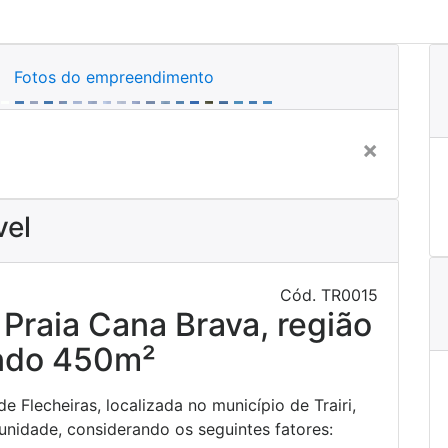
Fotos do empreendimento
Next
×
vel
Cód.
TR0015
Praia Cana Brava, região
indo 450m²
de Flecheiras, localizada no município de Trairi,
nidade, considerando os seguintes fatores: