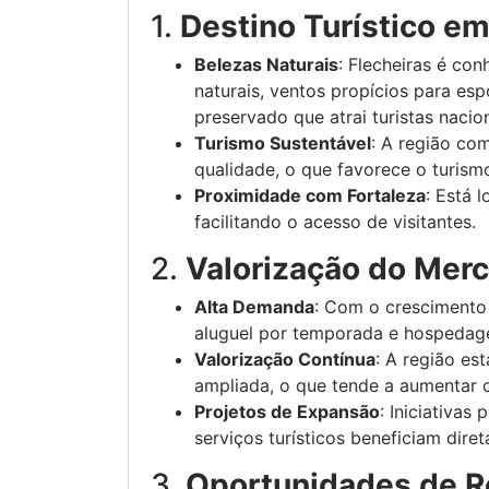
1.
Destino Turístico e
Belezas Naturais
: Flecheiras é con
naturais, ventos propícios para es
preservado que atrai turistas nacion
Turismo Sustentável
: A região com
qualidade, o que favorece o turism
Proximidade com Fortaleza
: Está 
facilitando o acesso de visitantes.
2.
Valorização do Merc
Alta Demanda
: Com o crescimento 
aluguel por temporada e hospedag
Valorização Contínua
: A região es
ampliada, o que tende a aumentar o
Projetos de Expansão
: Iniciativas
serviços turísticos beneficiam dire
3.
Oportunidades de 