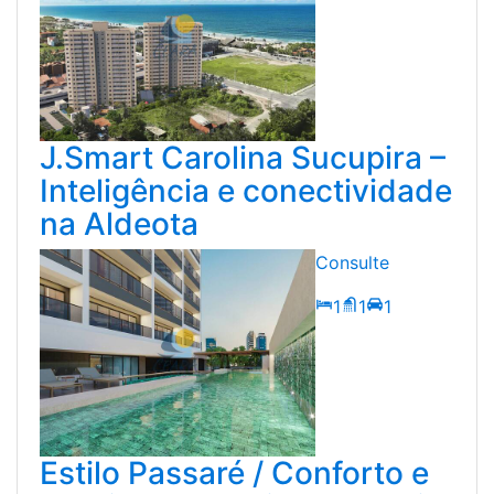
J.Smart Carolina Sucupira –
Inteligência e conectividade
na Aldeota
Consulte
1
1
1
Estilo Passaré / Conforto e