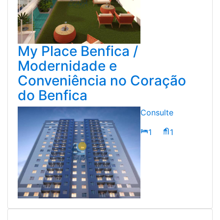
My Place Benfica /
Modernidade e
Conveniência no Coração
do Benfica
Consulte
1
1