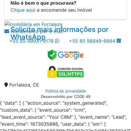
Não é bem o que procurava?
Clique aqui
e encomende seu imóvel
Solicite mais informações por
Atendimento por e-mail
WhatsApp
+55 85 99931-9178
+55 85 98849-9994
Fortaleza, CE
Política de privacidade
Desenvolvido por CODE 49
{ "data": [ { "action_source": "system_generated",
"custom_data": { "event_source": "crm",
"lead_event_source": "Your CRM" }, "event_name": "Lead",
"event_time": 1673035686, "user_data": { "em": [