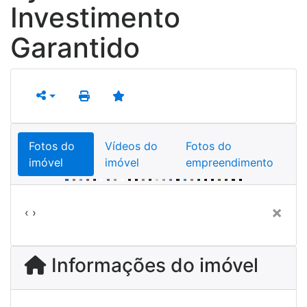
Investimento
Garantido
Fotos do
Vídeos do
Fotos do
imóvel
imóvel
empreendimento
Previous
Next
×
‹
›
Informações do imóvel