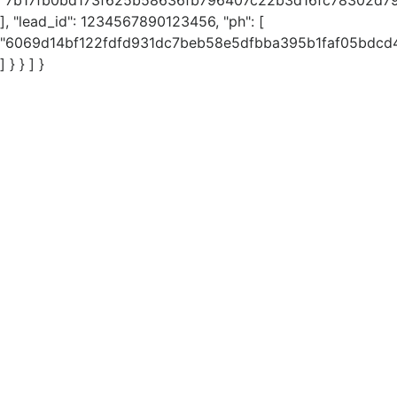
"7b17fb0bd173f625b58636fb796407c22b3d16fc78302d79
], "lead_id": 1234567890123456, "ph": [
"6069d14bf122fdfd931dc7beb58e5dfbba395b1faf05bdc
] } } ] }