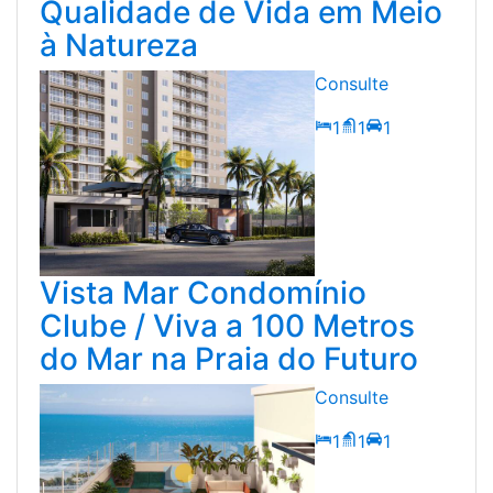
Qualidade de Vida em Meio
à Natureza
Consulte
1
1
1
Vista Mar Condomínio
Clube / Viva a 100 Metros
do Mar na Praia do Futuro
Consulte
1
1
1