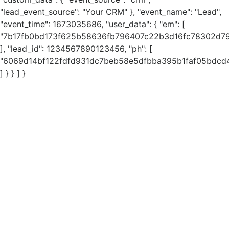
"lead_event_source": "Your CRM" }, "event_name": "Lead",
"event_time": 1673035686, "user_data": { "em": [
"7b17fb0bd173f625b58636fb796407c22b3d16fc78302d79
], "lead_id": 1234567890123456, "ph": [
"6069d14bf122fdfd931dc7beb58e5dfbba395b1faf05bdc
] } } ] }