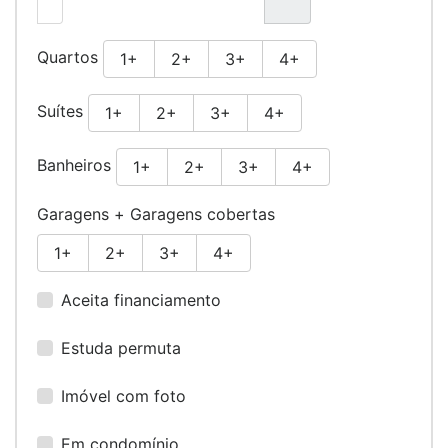
Quartos
1+
2+
3+
4+
Suítes
1+
2+
3+
4+
Banheiros
1+
2+
3+
4+
Garagens + Garagens cobertas
1+
2+
3+
4+
Aceita financiamento
Estuda permuta
Imóvel com foto
Em condomínio