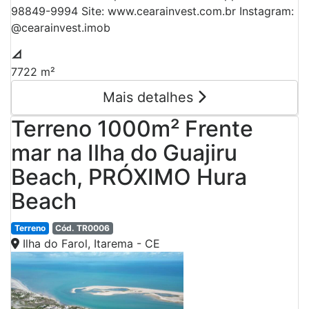
98849-9994 Site: www.cearainvest.com.br Instagram:
@cearainvest.imob
7722 m²
Mais detalhes
Terreno 1000m² Frente
mar na Ilha do Guajiru
Beach, PRÓXIMO Hura
Beach
Terreno
Cód. TR0006
Ilha do Farol, Itarema - CE