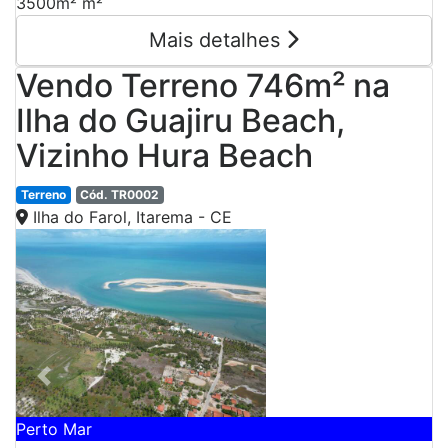
3500m² m²
Mais detalhes
Vendo Terreno 746m² na
Ilha do Guajiru Beach,
Vizinho Hura Beach
Terreno
Cód. TR0002
Ilha do Farol, Itarema - CE
Previous
Next
Perto Mar